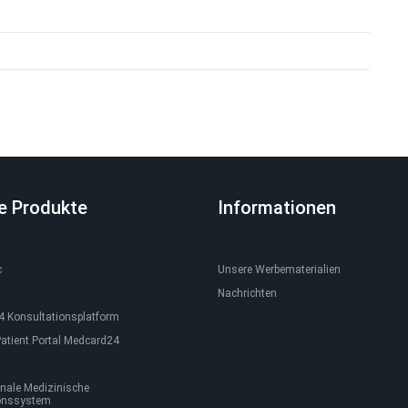
e Produkte
Informationen
c
Unsere Werbematerialien
Nachrichten
 Konsultationsplatform
atient Portal Medcard24
nale Medizinische
onssystem