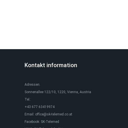
Kontakt information
Adressen:
Sonnenallee 122/10, 1220, Vienna, Austria
Tel.:
+43 677 63419974
Email:
office@sk-telemed.co.at
Facebook:
SK-Telemed