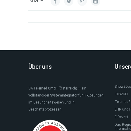
Share
Über uns
Unser
Show2Do
SK-Telemed GmbH (Österreich) — ein
IDIS2GO
vollständiger Systemintegrator für IT-Lösungen
Telemed24
im Gesundheitswesen und in
Geschäftsprozessen.
EHR und P
E-Rezept
Das Regio
Informati