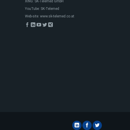
XING:
SK-Telemed GmbH
YouTube:
SK-Telemed
Web-site:
www.sk-telemed.co.at