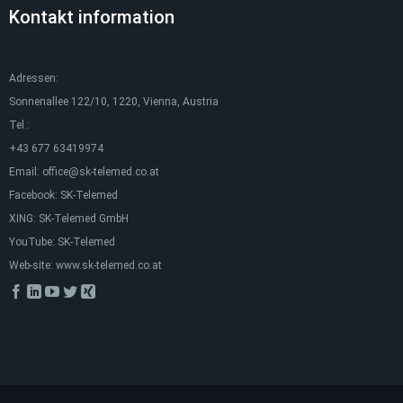
Kontakt information
Adressen:
Sonnenallee 122/10, 1220, Vienna, Austria
Tel.:
+43 677 63419974
Email:
office@sk-telemed.co.at
Facebook:
SK-Telemed
XING:
SK-Telemed GmbH
YouTube:
SK-Telemed
Web-site:
www.sk-telemed.co.at