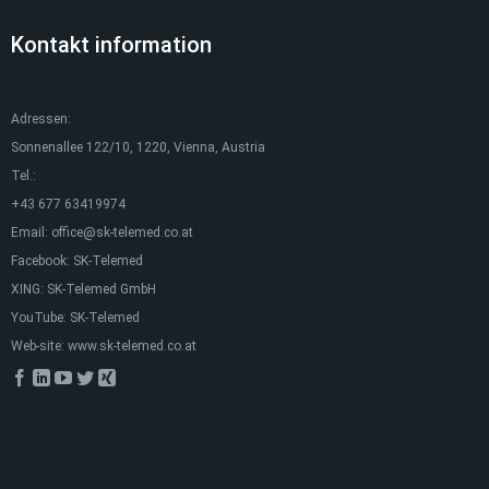
Kontakt information
Adressen:
Sonnenallee 122/10, 1220, Vienna, Austria
Tel.:
+43 677 63419974
Email:
office@sk-telemed.co.at
Facebook:
SK-Telemed
XING:
SK-Telemed GmbH
YouTube:
SK-Telemed
Web-site:
www.sk-telemed.co.at