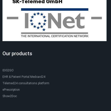
Our products
IDIS2GO
EHR & Patient Portal Medcard24
Telemed24 consultations platform
ePrescription
Show2Doc