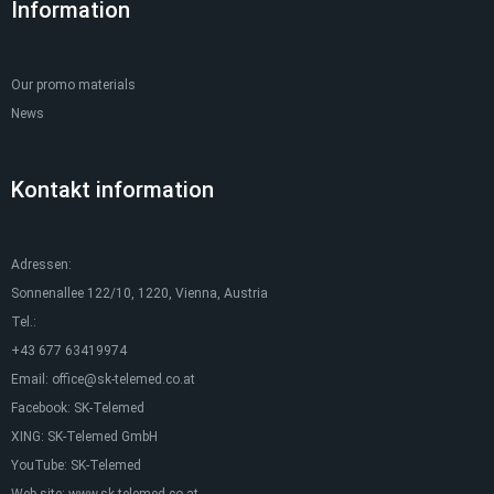
Information
Our promo materials
News
Kontakt information
Adressen:
Sonnenallee 122/10, 1220, Vienna, Austria
Tel.:
+43 677 63419974
Email:
office@sk-telemed.co.at
Facebook:
SK-Telemed
XING:
SK-Telemed GmbH
YouTube:
SK-Telemed
Web-site:
www.sk-telemed.co.at